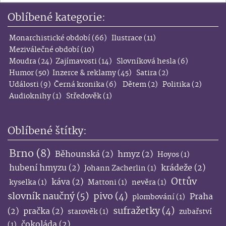
Oblíbené kategorie:
Monarchistické období
(66)
Ilustrace
(11)
Meziválečné období
(10)
Moudra
(24)
Zajímavosti
(14)
Slovníková hesla
(6)
Humor
(50)
Inzerce & reklamy
(45)
Satira
(2)
Události
(9)
Černá kronika
(6)
Dětem
(2)
Politika
(2)
Audioknihy
(1)
Středověk
(1)
Oblíbené štítky:
Brno
(8)
Běhounská
(2)
hmyz
(2)
Hoyos
(1)
hubení hmyzu
(2)
krádeže
(2)
Johann Zacherlin
(1)
Ottův
káva
(2)
kyselka
(1)
Mattoni
(1)
nevěra
(1)
slovník naučný
(5)
pivo
(4)
Praha
plombování
(1)
sufražetky
(4)
(2)
pračka
(2)
starověk
(1)
zubařství
čokoláda
(2)
(1)