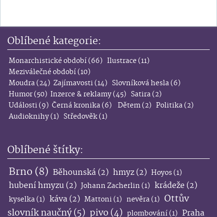
pneumatického ručního pracího stroje "Undine" (když
jinudy ne…). Dle veřejných zkoušek dokázáno, že tento
přístroj čistí prádlo lehce a...
Oblíbené kategorie:
Monarchistické období
(66)
Ilustrace
(11)
Meziválečné období
(10)
Moudra
(24)
Zajímavosti
(14)
Slovníková hesla
(6)
Humor
(50)
Inzerce & reklamy
(45)
Satira
(2)
Události
(9)
Černá kronika
(6)
Dětem
(2)
Politika
(2)
Audioknihy
(1)
Středověk
(1)
Oblíbené štítky:
Brno
(8)
Běhounská
(2)
hmyz
(2)
Hoyos
(1)
hubení hmyzu
(2)
krádeže
(2)
Johann Zacherlin
(1)
Ottův
káva
(2)
kyselka
(1)
Mattoni
(1)
nevěra
(1)
slovník naučný
(5)
pivo
(4)
Praha
plombování
(1)