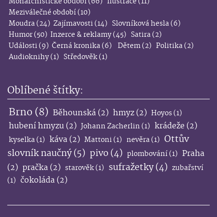
Monarchistické období
(66)
Ilustrace
(11)
Meziválečné období
(10)
Moudra
(24)
Zajímavosti
(14)
Slovníková hesla
(6)
Humor
(50)
Inzerce & reklamy
(45)
Satira
(2)
Události
(9)
Černá kronika
(6)
Dětem
(2)
Politika
(2)
Audioknihy
(1)
Středověk
(1)
Oblíbené štítky:
Brno
(8)
Běhounská
(2)
hmyz
(2)
Hoyos
(1)
hubení hmyzu
(2)
krádeže
(2)
Johann Zacherlin
(1)
Ottův
káva
(2)
kyselka
(1)
Mattoni
(1)
nevěra
(1)
slovník naučný
(5)
pivo
(4)
Praha
plombování
(1)
sufražetky
(4)
(2)
pračka
(2)
starověk
(1)
zubařství
čokoláda
(2)
(1)